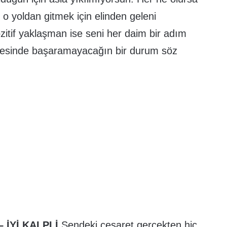
e o yoldan gitmek için elinden geleni
zitif yaklaşman ise seni her daim bir adım
sayesinde başaramayacağın bir durum söz
 İYİ KALPLİ
Sendeki cesaret gerçekten hiç