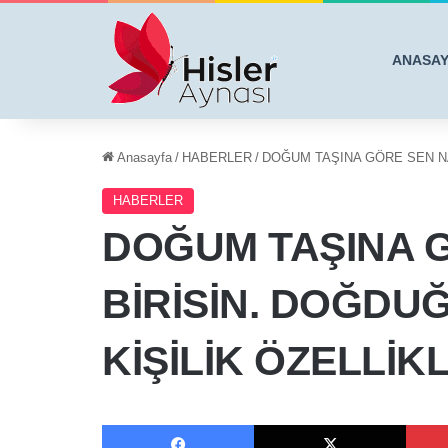
ANASA
Anasayfa
/
HABERLER
/
DOĞUM TAŞINA GÖRE SEN NA
HABERLER
DOĞUM TAŞINA G
BİRİSİN. DOĞDU
KİŞİLİK ÖZELLİK
Facebook
X