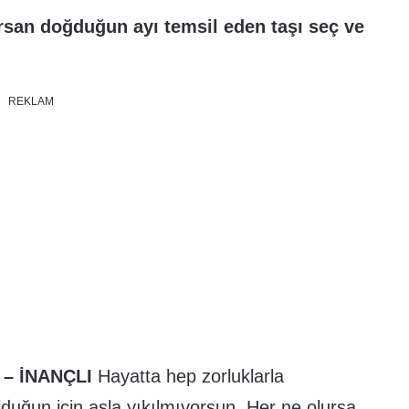
rsan doğduğun ayı temsil eden taşı seç ve
REKLAM
 – İNANÇLI
Hayatta hep zorluklarla
 olduğun için asla yıkılmıyorsun. Her ne olursa