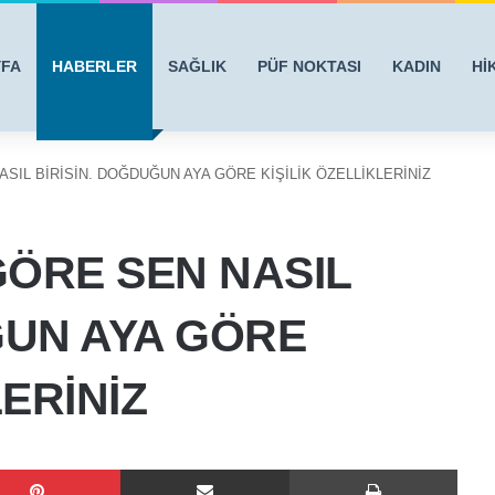
YFA
HABERLER
SAĞLIK
PÜF NOKTASI
KADIN
Hİ
SIL BİRİSİN. DOĞDUĞUN AYA GÖRE KİŞİLİK ÖZELLİKLERİNİZ
ÖRE SEN NASIL
ĞUN AYA GÖRE
LERİNİZ
Pinterest
E-Posta ile paylaş
Yazdı