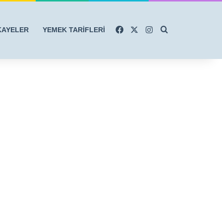
Facebook
X
Instagram
Arama yap ...
KAYELER
YEMEK TARİFLERİ
r