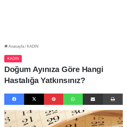
Anasayfa
/
KADIN
KADIN
Doğum Ayınıza Göre Hangi
Hastalığa Yatkınsınız?
Facebook
X
Pinterest
WhatsApp
E-Posta ile paylaş
Ya