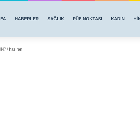
YFA
HABERLER
SAĞLIK
PÜF NOKTASI
KADIN
Hİ
IN?
/
haziran