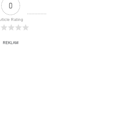
0
rticle Rating
REKLAM