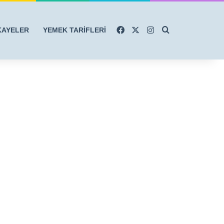
Facebook
X
Instagram
Arama yap ...
KAYELER
YEMEK TARİFLERİ