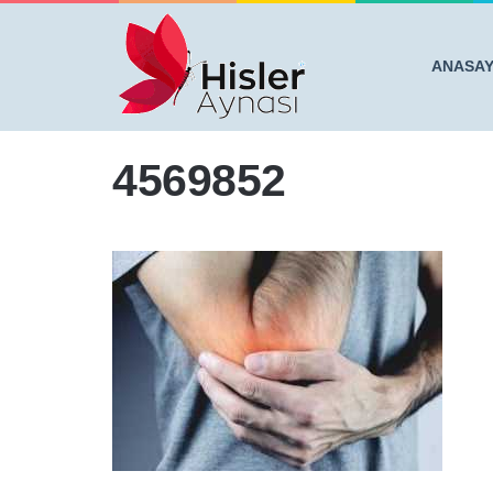
ANASA
Anasayfa
/
Diz, Kemik ve Eklem Ağrılarınızdan Bu Tarif i
4569852