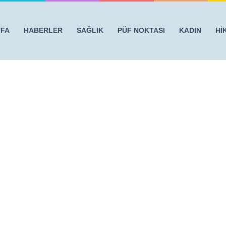
YFA
HABERLER
SAĞLIK
PÜF NOKTASI
KADIN
Hİ
le Kurtulun
/
4569852