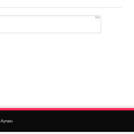
500
r Aynası