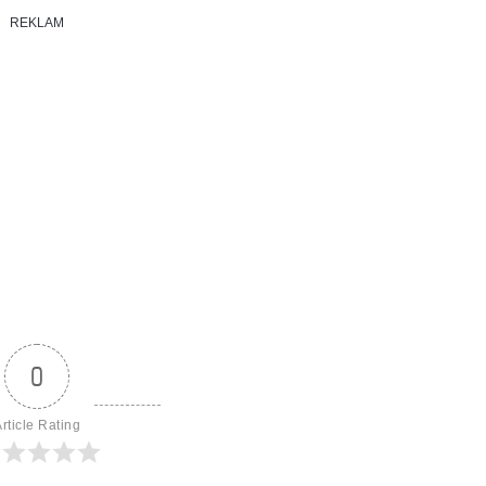
REKLAM
0
rticle Rating