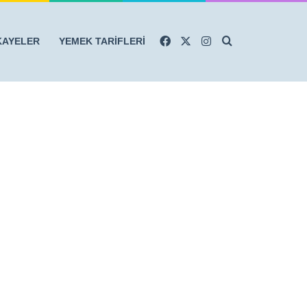
Facebook
X
Instagram
Arama yap ...
KAYELER
YEMEK TARİFLERİ