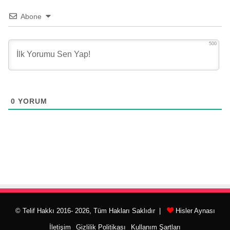
Abone
500
0
YORUM
© Telif Hakkı 2016- 2026, Tüm Hakları Saklıdır |
Hisler Aynası
İletişim
Gizlilik Politikası
Kullanım Şartları