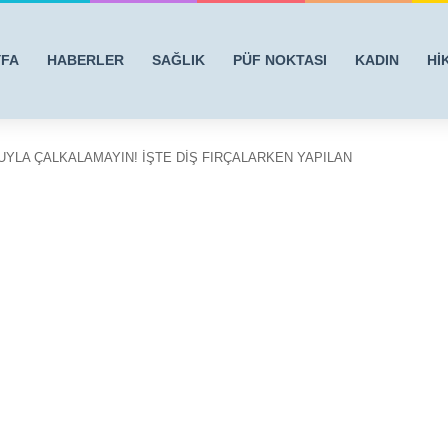
YFA
HABERLER
SAĞLIK
PÜF NOKTASI
KADIN
Hİ
SUYLA ÇALKALAMAYIN! İŞTE DİŞ FIRÇALARKEN YAPILAN