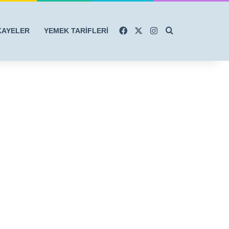
Facebook
X
Instagram
Arama yap ...
KAYELER
YEMEK TARİFLERİ