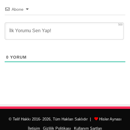
Abone
500
0
YORUM
© Telif Hakkı 2016- 2026, Tüm Hakları Saklıdır |
Hisler Aynası
İletişim
Gizlilik Politikası
Kullanım Şartları