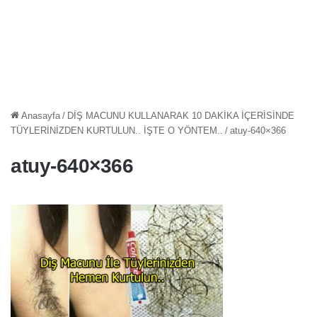
Anasayfa
/
DİŞ MACUNU KULLANARAK 10 DAKİKA İÇERİSİNDE
TÜYLERİNİZDEN KURTULUN.. İŞTE O YÖNTEM..
/
atuy-640×366
atuy-640×366