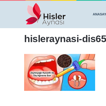
ANASA
Anasayfa
/
DİŞ AĞRISINA ZEYTİNYAĞLI KARANFİL İL
hisleraynasi-dis6