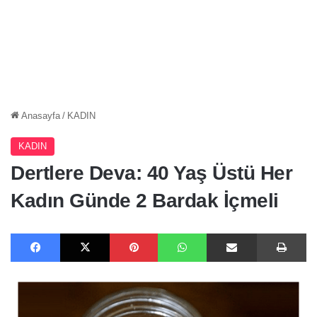
Anasayfa
/
KADIN
KADIN
Dertlere Deva: 40 Yaş Üstü Her
Kadın Günde 2 Bardak İçmeli
Facebook
X
Pinterest
WhatsApp
E-Posta ile paylaş
Ya