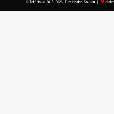
© Telif Hakkı 2016- 2026, Tüm Hakları Saklıdır |
Hisle