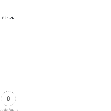
REKLAM
0
rticle Rating