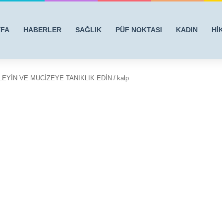
YFA
HABERLER
SAĞLIK
PÜF NOKTASI
KADIN
Hİ
LEYİN VE MUCİZEYE TANIKLIK EDİN
/
kalp