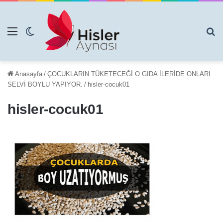
Menü
Dış görünümü değiştir
Ar
Anasayfa
/
ÇOCUKLARIN TÜKETECEĞİ O GIDA İLERİDE ONLARI
SELVİ BOYLU YAPIYOR.
/
hisler-cocuk01
hisler-cocuk01