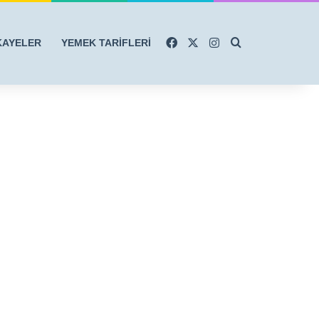
Facebook
X
Instagram
Arama yap ...
KAYELER
YEMEK TARİFLERİ