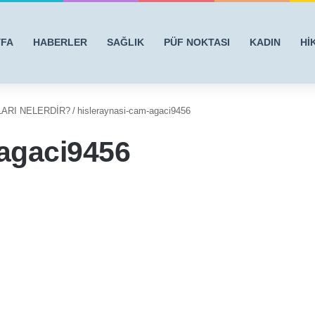
YFA
HABERLER
SAĞLIK
PÜF NOKTASI
KADIN
Hİ
LARI NELERDİR?
/
hisleraynasi-cam-agaci9456
-agaci9456