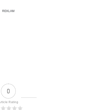
REKLAM
0
rticle Rating