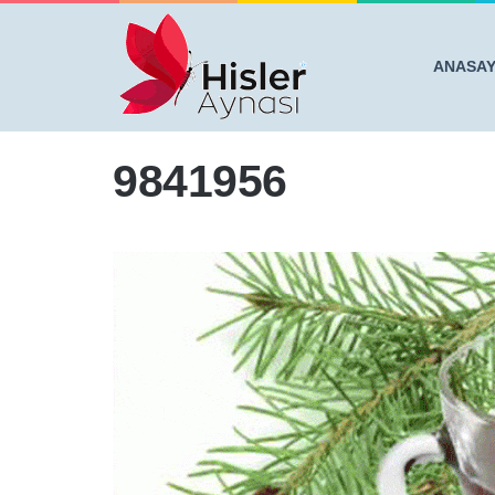
ANASA
Anasayfa
/
ÇAM YAPRAĞI NASIL KULLANILIR, FAYDA
9841956