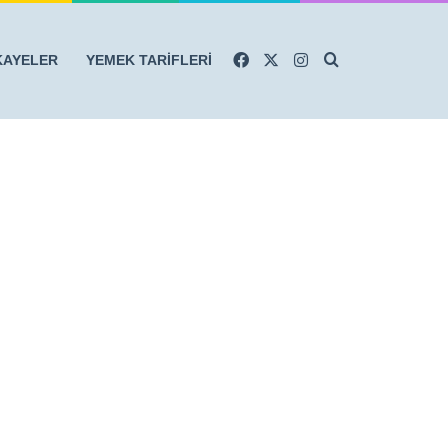
Facebook
X
Instagram
Arama yap ...
KAYELER
YEMEK TARİFLERİ