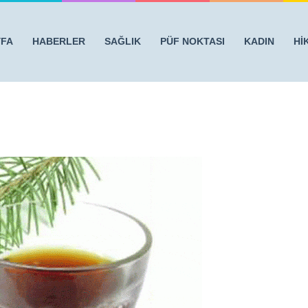
YFA
HABERLER
SAĞLIK
PÜF NOKTASI
KADIN
Hİ
LARI NELERDİR?
/
9841956