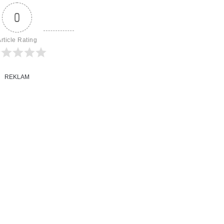
0
rticle Rating
REKLAM