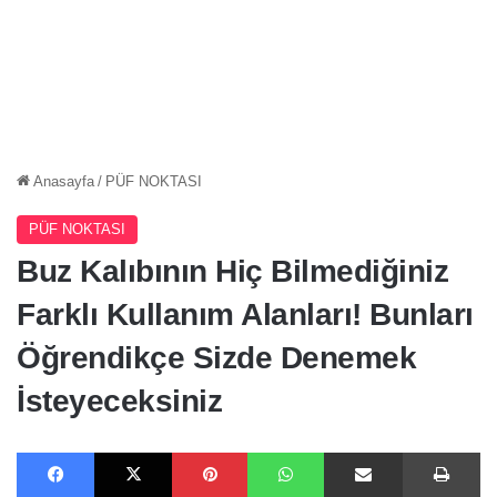
Anasayfa
/
PÜF NOKTASI
PÜF NOKTASI
Buz Kalıbının Hiç Bilmediğiniz
Farklı Kullanım Alanları! Bunları
Öğrendikçe Sizde Denemek
İsteyeceksiniz
Facebook
X
Pinterest
WhatsApp
E-Posta ile paylaş
Ya