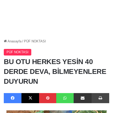
Anasayfa
/
PÜF NOKTASI
PÜF NOKTASI
BU OTU HERKES YESİN 40
DERDE DEVA, BİLMEYENLERE
DUYURUN
Facebook
X
Pinterest
WhatsApp
E-Posta ile paylaş
Ya