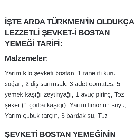
IŞTE ARDA TÜRKMEN’IN OLDUKÇA
LEZZETLI ŞEVKET-I BOSTAN
YEMEĞI TARIFI:
Malzemeler:
Yarım kilo şevketi bostan, 1 tane iti kuru
soğan, 2 diş sarımsak, 3 adet domates, 5
yemek kaşığı zeytinyağı, 1 avuç pirinç, Toz
şeker (1 çorba kaşığı), Yarım limonun suyu,
Yarım çubuk tarçın, 3 bardak su, Tuz
ŞEVKETI BOSTAN YEMEĞININ