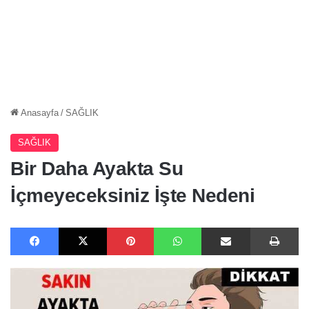
Anasayfa
/
SAĞLIK
SAĞLIK
Bir Daha Ayakta Su
İçmeyeceksiniz İşte Nedeni
Facebook
X
Pinterest
WhatsApp
E-Posta ile paylaş
Ya