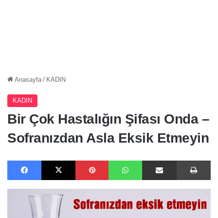
Anasayfa
/
KADIN
KADIN
Bir Çok Hastalığın Şifası Onda –
Sofranızdan Asla Eksik Etmeyin
Facebook
X
Pinterest
WhatsApp
E-Posta ile paylaş
Ya