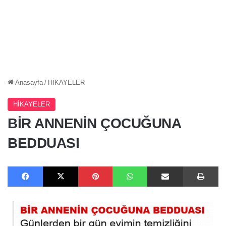
Anasayfa
/
HİKAYELER
HİKAYELER
BİR ANNENİN ÇOCUĞUNA
BEDDUASI
Facebook
X
Pinterest
WhatsApp
E-Posta ile paylaş
Ya