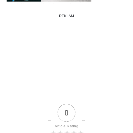
REKLAM
0
Article Rating