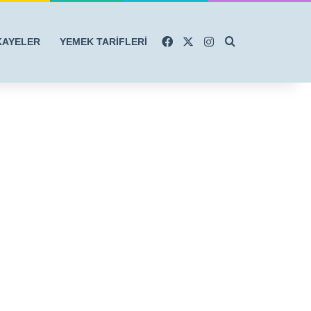
Facebook
X
Instagram
Arama yap ...
KAYELER
YEMEK TARİFLERİ