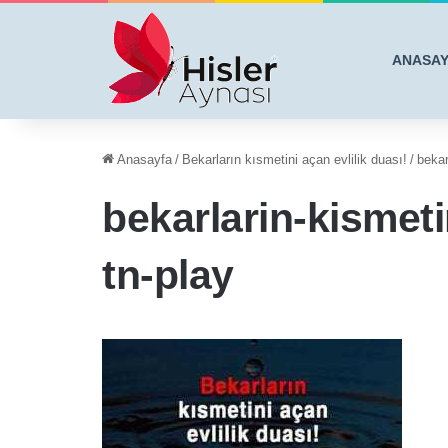
ANASA
Anasayfa
/
Bekarların kısmetini açan evlilik duası!
/
bekar
bekarlarin-kismeti
tn-play