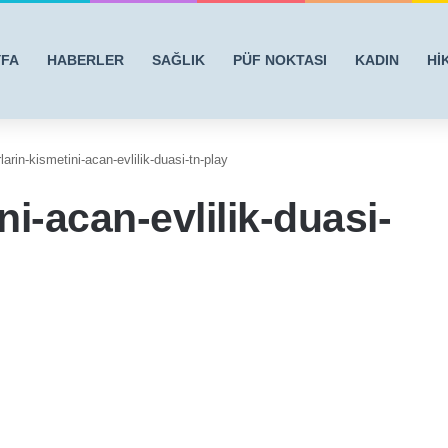
YFA
HABERLER
SAĞLIK
PÜF NOKTASI
KADIN
Hİ
larin-kismetini-acan-evlilik-duasi-tn-play
ni-acan-evlilik-duasi-