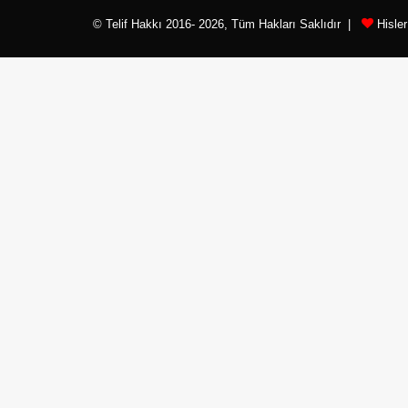
© Telif Hakkı 2016- 2026, Tüm Hakları Saklıdır |
Hisle