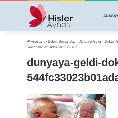
ANASA
Anasayfa
/
Bebek Beyaz Saçlı Dünyaya Geldi – Doktor G
544fc33023b01ada46ae-768×403
dunyaya-geldi-dok
544fc33023b01ad