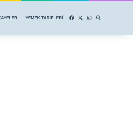
Facebook
X
Instagram
Arama yap ...
KAYELER
YEMEK TARİFLERİ