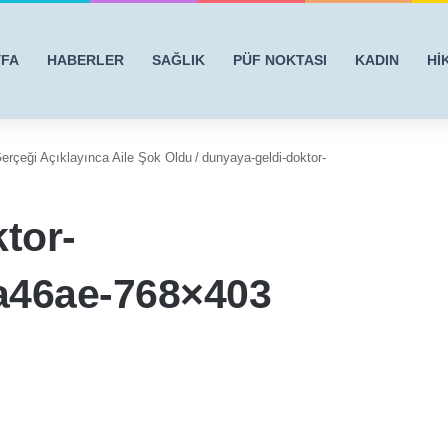
YFA
HABERLER
SAĞLIK
PÜF NOKTASI
KADIN
Hİ
erçeği Açıklayınca Aile Şok Oldu
/
dunyaya-geldi-doktor-
tor-
a46ae-768×403