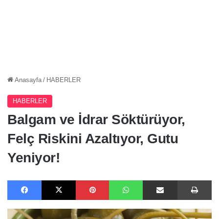
Anasayfa
/
HABERLER
HABERLER
Balgam ve İdrar Söktürüyor,
Felç Riskini Azaltıyor, Gutu
Yeniyor!
Facebook
X
Pinterest
WhatsApp
E-Posta ile paylaş
Ya