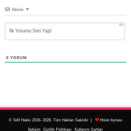
Abone
500
0
YORUM
© Telif Hakkı 2016- 2026, Tüm Hakları Saklıdır |
Hisler Aynası
İletişim
Gizlilik Politikası
Kullanım Şartları