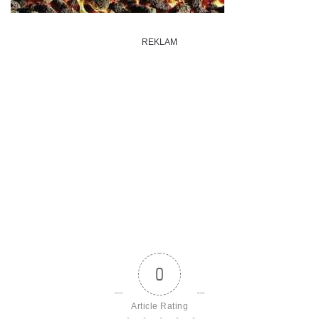
REKLAM
0
Article Rating