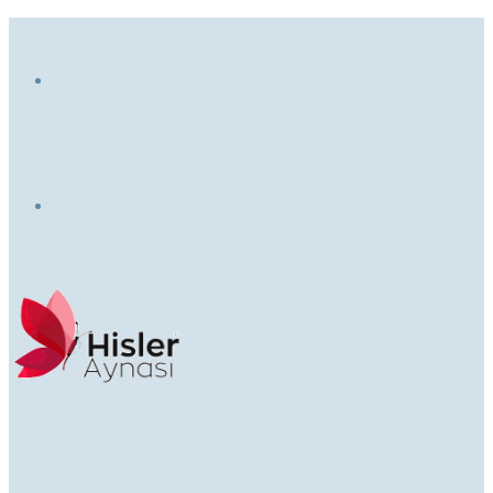
Menü
Dış
görünümü
değiştir