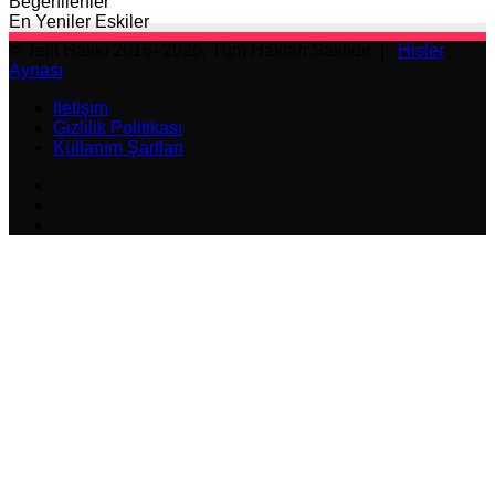
Beğenilenler
En Yeniler
Eskiler
© Telif Hakkı 2016- 2026, Tüm Hakları Saklıdır |
Hisler
Aynası
İletişim
Gizlilik Politikası
Kullanım Şartları
Facebook
X
Instagram
Başa
dön
tuşu