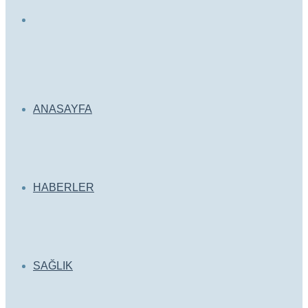
Arama
yap
ANASAYFA
...
HABERLER
SAĞLIK