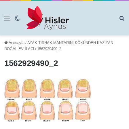
Menü
Dış görünümü değiştir
Ar
Anasayfa
/
AYAK TIRNAK MANTARINI KÖKÜNDEN KAZIYAN
DOĞAL EV İLACI
/
1562929490_2
1562929490_2