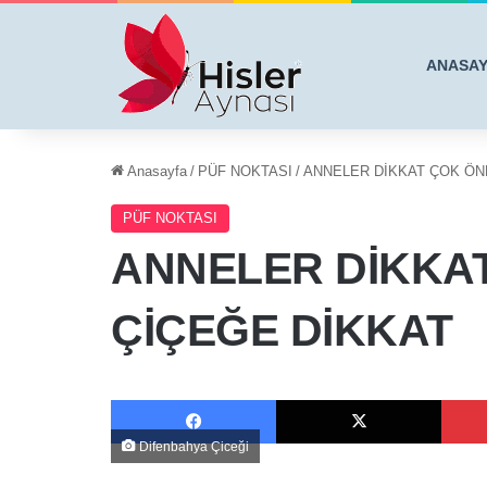
ANASA
Anasayfa
/
PÜF NOKTASI
/
ANNELER DİKKAT ÇOK ÖN
PÜF NOKTASI
ANNELER DİKKA
ÇİÇEĞE DİKKAT
Facebook
X
Difenbahya Çiceği