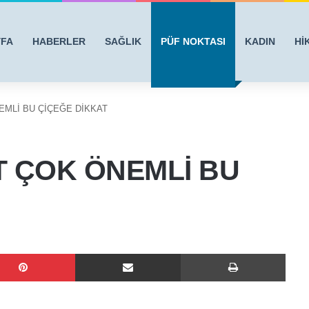
YFA
HABERLER
SAĞLIK
PÜF NOKTASI
KADIN
Hİ
EMLİ BU ÇİÇEĞE DİKKAT
T ÇOK ÖNEMLİ BU
Pinterest
E-Posta ile paylaş
Yazdı