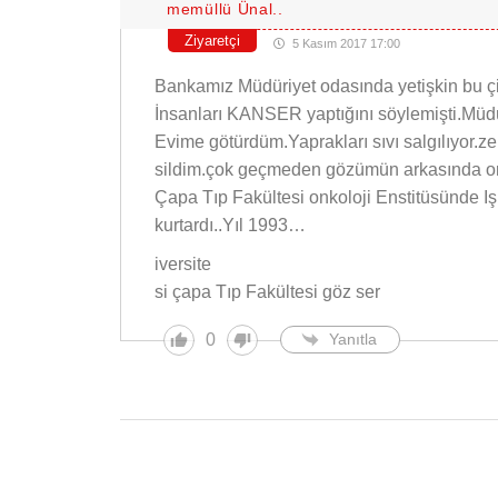
memüllü Ünal..
Ziyaretçi
5 Kasım 2017 17:00
Bankamız Müdüriyet odasında yetişkin bu çi
İnsanları KANSER yaptığını söylemişti.Müd
Evime götürdüm.Yaprakları sıvı salgılıyor.z
sildim.çok geçmeden gözümün arkasında orb
Çapa Tıp Fakültesi onkoloji Enstitüsünde Iş
kurtardı..Yıl 1993…
iversite
si çapa Tıp Fakültesi göz ser
0
Yanıtla