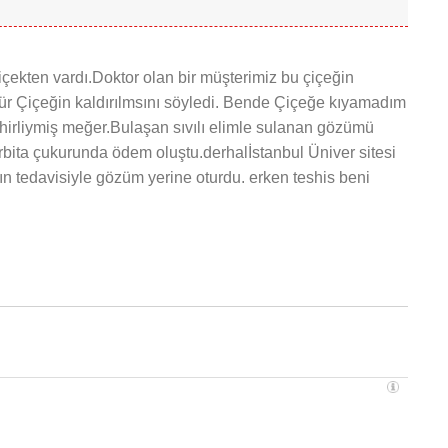
çekten vardı.Doktor olan bir müşterimiz bu çiçeğin
ür Çiçeğin kaldırılmsını söyledi. Bende Çiçeğe kıyamadım
ehirliymiş meğer.Bulaşan sıvılı elimle sulanan gözümü
ita çukurunda ödem oluştu.derhalİstanbul Üniver sitesi
ın tedavisiyle gözüm yerine oturdu. erken teshis beni