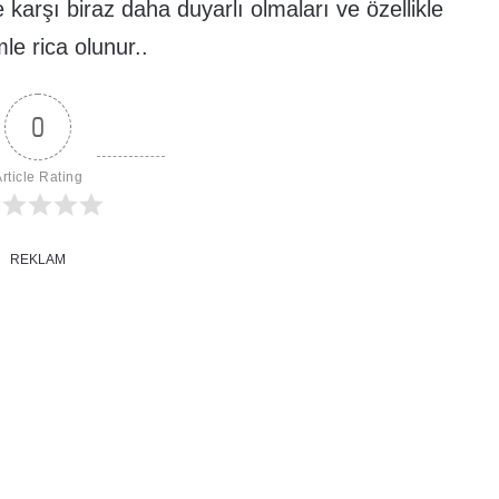
e karşı biraz daha duyarlı olmaları ve özellikle
e rica olunur..
0
rticle Rating
REKLAM