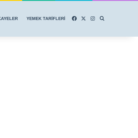
Facebook
X
Instagram
Arama yap ...
KAYELER
YEMEK TARİFLERİ
r