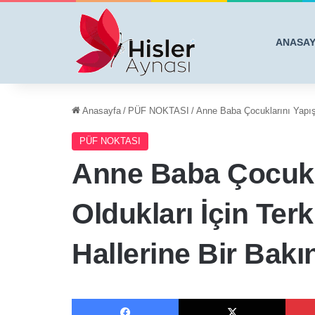
ANASA
Anasayfa
/
PÜF NOKTASI
/
Anne Baba Çocuklarını Yapışık
PÜF NOKTASI
Anne Baba Çocukl
Oldukları İçin Terk
Hallerine Bir Bakı
Facebook
X