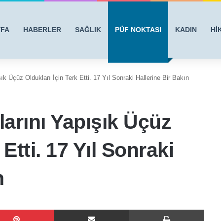
YFA
HABERLER
SAĞLIK
PÜF NOKTASI
KADIN
Hİ
 Üçüz Oldukları İçin Terk Etti. 17 Yıl Sonraki Hallerine Bir Bakın
arını Yapışık Üçüz
 Etti. 17 Yıl Sonraki
n
Pinterest
E-Posta ile paylaş
Yazdı