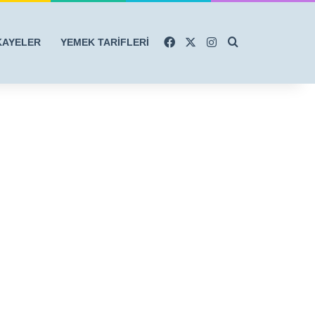
Facebook
X
Instagram
Arama yap ...
KAYELER
YEMEK TARİFLERİ
r