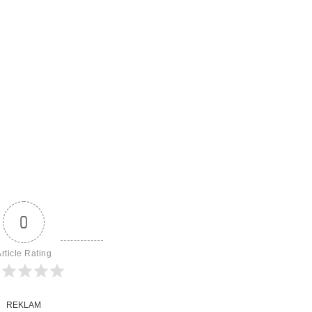
0
rticle Rating
REKLAM