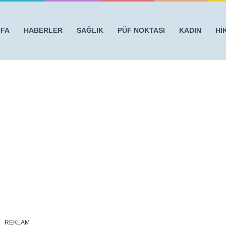
YFA
HABERLER
SAĞLIK
PÜF NOKTASI
KADIN
Hİ
KETMENİZ VE EDİNMENİZ GEREKEN 9 ALIŞKANLIK
/
hisler-alz0210
REKLAM