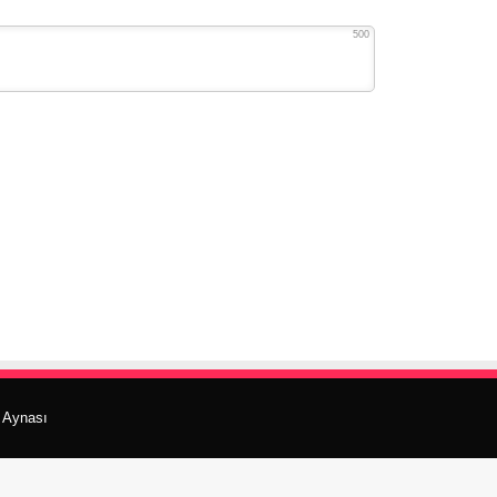
500
r Aynası