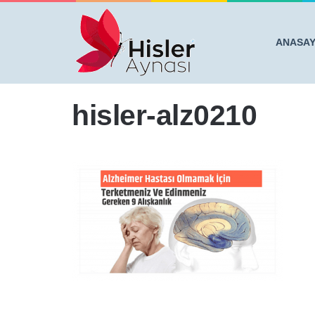
ANASA
Anasayfa
/
ALZHEİMER HASTASI OLMAMAK İÇİN TER
hisler-alz0210