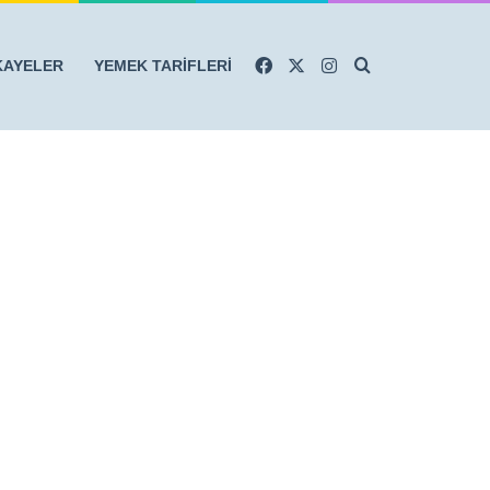
Facebook
X
Instagram
Arama yap ...
KAYELER
YEMEK TARİFLERİ