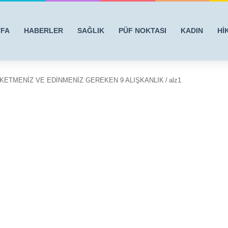
YFA
HABERLER
SAĞLIK
PÜF NOKTASI
KADIN
Hİ
KETMENİZ VE EDİNMENİZ GEREKEN 9 ALIŞKANLIK
/
alz1