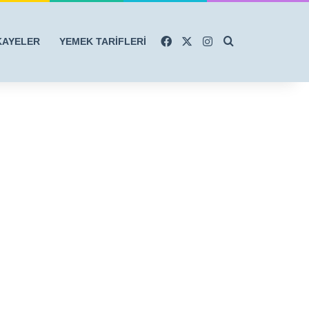
Facebook
X
Instagram
Arama yap ...
KAYELER
YEMEK TARİFLERİ