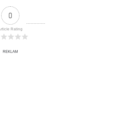
0
rticle Rating
REKLAM