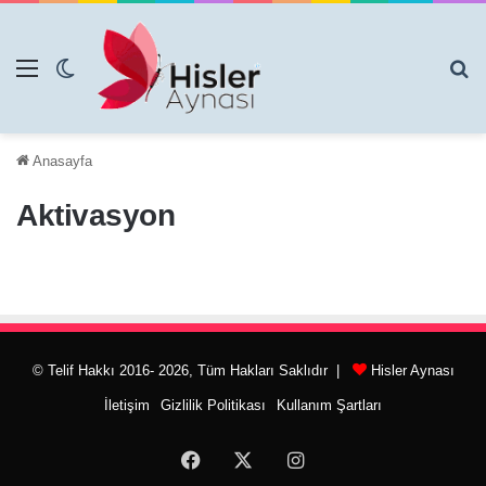
Menü
Dış görünümü değiştir
Ar
Anasayfa
Aktivasyon
© Telif Hakkı 2016- 2026, Tüm Hakları Saklıdır |
Hisler Aynası
İletişim
Gizlilik Politikası
Kullanım Şartları
Facebook
X
Instagram