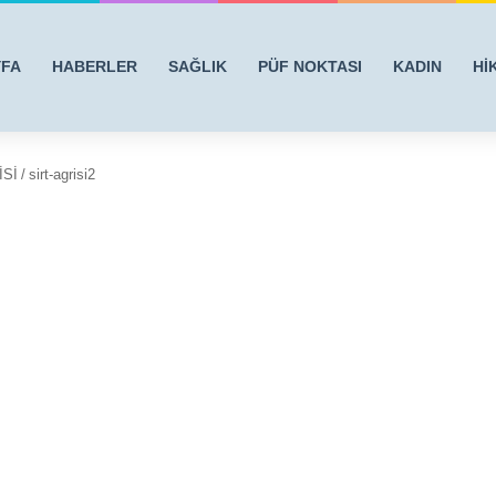
YFA
HABERLER
SAĞLIK
PÜF NOKTASI
KADIN
Hİ
İSİ
/
sirt-agrisi2