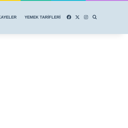
Facebook
X
Instagram
Arama yap ...
KAYELER
YEMEK TARİFLERİ