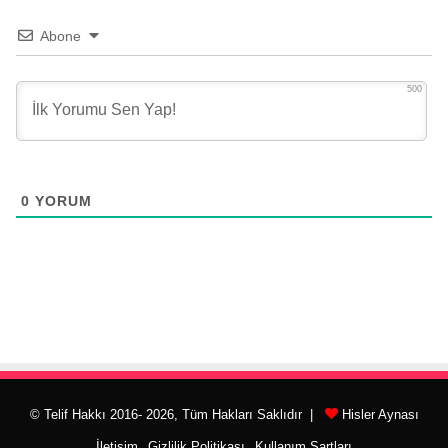
Abone
500
0
YORUM
© Telif Hakkı 2016- 2026, Tüm Hakları Saklıdır |
Hisler Aynası
İletişim
Gizlilik Politikası
Kullanım Şartları