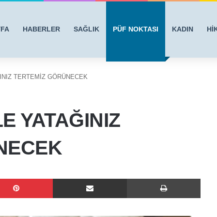
YFA
HABERLER
SAĞLIK
PÜF NOKTASI
KADIN
Hİ
INIZ TERTEMİZ GÖRÜNECEK
E YATAĞINIZ
NECEK
Pinterest
E-Posta ile paylaş
Yazdı