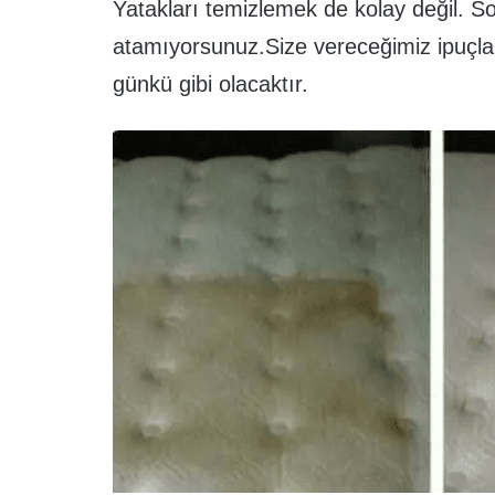
Yatakları temizlemek de kolay değil. 
atamıyorsunuz.Size vereceğimiz ipuçları
günkü gibi olacaktır.