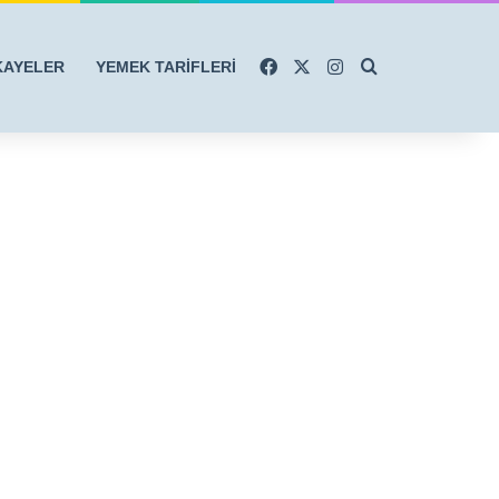
Facebook
X
Instagram
Arama yap ...
KAYELER
YEMEK TARİFLERİ
r