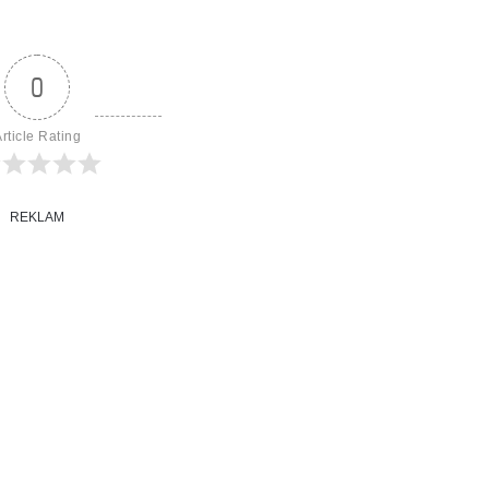
0
rticle Rating
REKLAM