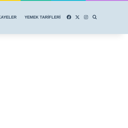
Facebook
X
Instagram
Arama yap ...
KAYELER
YEMEK TARİFLERİ