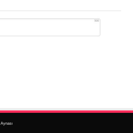
500
r Aynası