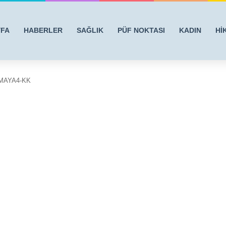
YFA
HABERLER
SAĞLIK
PÜF NOKTASI
KADIN
Hİ
MAYA4-KK