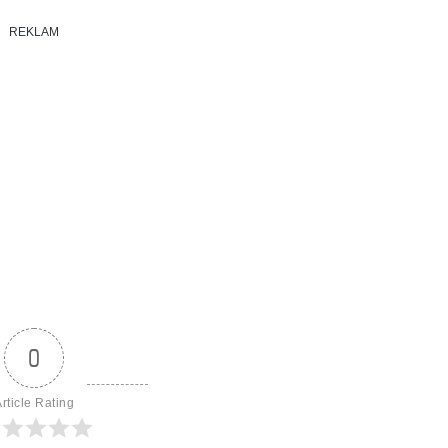
REKLAM
0
rticle Rating