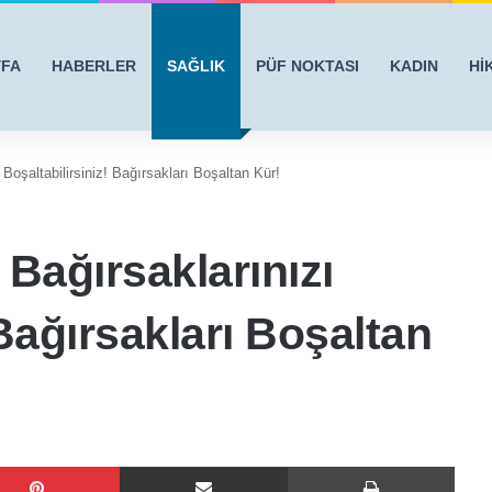
YFA
HABERLER
SAĞLIK
PÜF NOKTASI
KADIN
Hİ
Boşaltabilirsiniz! Bağırsakları Boşaltan Kür!
 Bağırsaklarınızı
 Bağırsakları Boşaltan
Pinterest
E-Posta ile paylaş
Yazdı