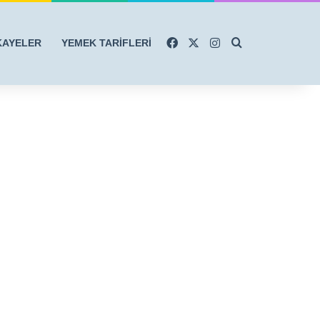
Facebook
X
Instagram
Arama yap ...
KAYELER
YEMEK TARİFLERİ
r